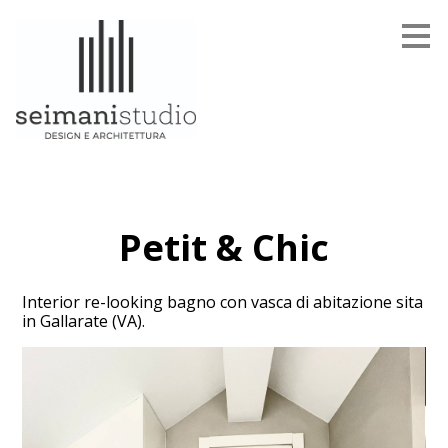
Passa
ai
contenuti
principali
Petit & Chic
Interior re-looking bagno con vasca di abitazione sita
in Gallarate (VA).