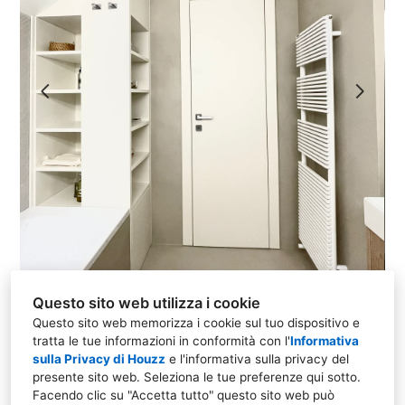
Home
Chi siamo
Progetti
Contatto
Questo sito web utilizza i cookie
Questo sito web memorizza i cookie sul tuo dispositivo e
tratta le tue informazioni in conformità con l'
Informativa
Via Giacomo Puccini, 24, 21013 Gallarate Varese,
sulla Privacy di Houzz
e l'
informativa sulla privacy del
Italy
presente sito web
. Seleziona le tue preferenze qui sotto.
Facendo clic su "Accetta tutto" questo sito web può