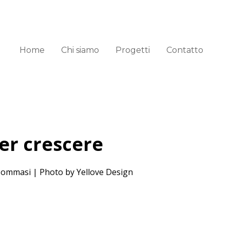
Home
Chi siamo
Progetti
Contatto
per crescere
a Tommasi | Photo by Yellove Design