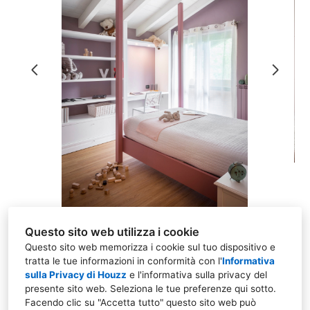
Home
Chi siamo
Progetti
Contatto
Questo sito web utilizza i cookie
Questo sito web memorizza i cookie sul tuo dispositivo e
tratta le tue informazioni in conformità con l'
Informativa
Via Giacomo Puccini, 24, 21013 Gallarate Varese,
sulla Privacy di Houzz
e l'
informativa sulla privacy del
Italy
presente sito web
. Seleziona le tue preferenze qui sotto.
Facendo clic su "Accetta tutto" questo sito web può