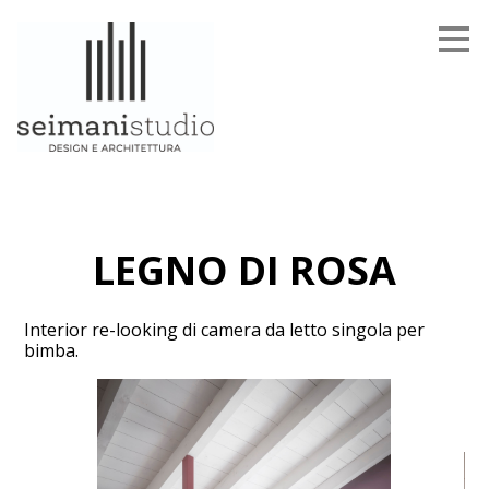
Passa
ai
contenuti
principali
LEGNO DI ROSA
Interior re-looking di camera da letto singola per
bimba.